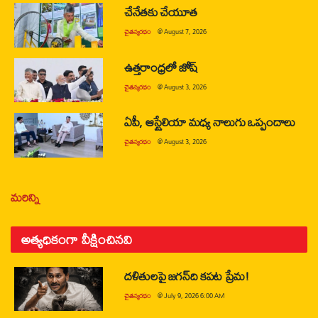
చేనేతకు చేయూత
చైతన్యరధం
@
August 7, 2026
ఉత్తరాంధ్రలో జోష్
చైతన్యరధం
@
August 3, 2026
ఏపీ, ఆస్ట్రేలియా మధ్య నాలుగు ఒప్పందాలు
చైతన్యరధం
@
August 3, 2026
మరిన్ని
అత్యధికంగా వీక్షించినవి
దళితులపై జగన్‌ది కపట ప్రేమ!
చైతన్యరధం
@
July 9, 2026 6:00 AM