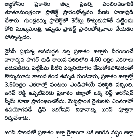
లబ్ధికోసం ప్రకాశం జిల్లా ప్రజల్ని వంచించడానికి
తూతూమంత్రంగా ప్రాజెక్ట్‌ ప్రారంభోత్సవం పేరిట హడావుడి
చేశారు. గుండ్లకమ్మ ప్రాజెక్ట్‌లో 3గేట్లు కొట్టుకుపోతే పట్టించు
కోని ముఖ్యమంత్రి, ఇప్పుడు ప్రాజెక్ట్‌ ప్రారంభోత్సవాలు చేయడం
హాస్యాస్పదం.
వైసీపీ ప్రభుత్వ అసమర్థత వల్ల ప్రకాశం జిల్లాకు నీరందించే
నాగార్జున సాగర్‌ కుడి కాలువ పరిధిలోని 4.50 లక్షల ఎకరాలు
బీడుపడిరది. పట్టిసీమ నీటిని సద్వినియోగం చేసుకోకపోవడంతో
కొమ్మమూరు కాలువ కింద ఉమ్మడి గుంటూరు, ప్రకాశం జిల్లాల్లో
3.50లక్షల ఎకరాల్లో పంటలు ఎండిపోయే పరిస్థితి వచ్చింది.
జగన్‌ రెడ్డి ఇప్పటివరకు ప్రకాశం జిల్లాలో ఒక్క లిఫ్ట్‌ ఇరిగేషన్‌
స్కీమ్‌ కూడా ప్రారంభించలేదు. మెట్టప్రాంత రైతులకు ఎంతగానో
ఉపయోగపడే డ్రిప్‌ ఇరిగేషన్‌ విధానాన్ని జగన్‌ పూర్తిగా
రద్దుచేశాడు.
జగన్‌ పాలనలో ప్రకాశం జిల్లా రైతాంగా నికి జరిగిన నష్టం జిల్లా