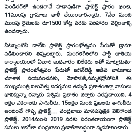
పెండిరగ్‌లో ఉండగానే హడావుడిగా ప్రాజెక్ట్‌ ప్రారం భించి,
11ముంపు గ్రామాలు ఖాళీ చేయించారన్నారు. 7వేల మంది
ముంపు రైతులకు రూ1500 కోట్ల వరకు పరిహారం చెల్లించాల్సి
ఉందన్నారు.
వీటన్నింటినీ దాచేసి ప్రాజెక్ట్‌ ప్రారంభోత్సవం పేరుతో డ్రామా
నడిపించారని తప్పుబట్టారు. మంగళగిరిలోని పార్టీ జాతీయ
కార్యాలయంలో ఏలూరి బుధవారం విలేకరు లతో మాట్లాడుతూ
ప్రాజెక్ట్‌ ప్రారంభోత్సవం పేరుతో జగన్‌రెడ్డి ఆడిన నాటకాలు
చూశాక నయవంచనకు, మోసానికి,నమ్మకద్రోహానికి ఈ
ముఖ్యమంత్రి నిలువెత్తు నిదర్శమని ఉమ్మడి ప్రకాశంజిల్లా వాసులు
భావిస్తున్నా రన్నారు పశ్చిమ ప్రకాశం జిల్లాకు వరప్రదాయిని, 4
లక్షల ఎకరాలకు సాగునీరు, 15లక్షల మంది ప్రజలకు తాగునీరు
అందించే గొప్ప ప్రాజెక్ట్‌… చంద్రబాబు మానసపుత్రిక వెలిగొండ
ప్రాజెక్ట్‌. 2014నుంచి 2019 వరకు నిరంతరాయంగా ప్రాజెక్ట్‌
పనులు జరిగేలా చంద్రబాబు ప్రణాళికాబద్ధంగా వ్యవహరించారు.