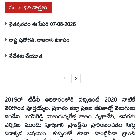
సంబంధిత
వార్తలు
చైతన్యరధం ఈ పేపర్ 07-08-2026
రాష్ట్ర పురోగతి, రాజధాని వికాసం
చేనేతకు చేయూత
2019లో టీడీపీ అధికారంలోకి వచ్చిఉంటే 2020 నాటికే
వెలిగొండ పూర్తయ్యేది. ప్రకాశం జిల్లా ప్రజల జీవితాల్లో వెలుగులు
నిండేవి. జగన్‌రెడ్డి నాలుగున్నరేళ్ల కాలం వృథాచేసి, చివరకు
ఎన్నికల ముందు పూర్తికాని ప్రాజెక్ట్‌ను ప్రారంభించడం సిగ్గు
పడాల్సిన విషయం. కుప్పంలో కూడా హంద్రీనీవా బ్రాంచ్‌