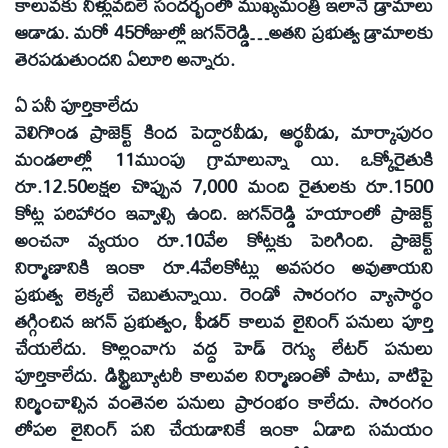
కాలువకు నీళ్లువదిలే సందర్భంలో ముఖ్యమంత్రి ఇలానే డ్రామాలు
ఆడాడు. మరో 45రోజుల్లో జగన్‌రెడ్డి…అతని ప్రభుత్వ డ్రామాలకు
తెరపడుతుందని ఏలూరి అన్నారు.
ఏ పనీ పూర్తికాలేదు
వెలిగొండ ప్రాజెక్ట్‌ కింద పెద్దారవీడు, ఆర్థవీడు, మార్కాపురం
మండలాల్లో 11ముంపు గ్రామాలున్నా యి. ఒక్కోరైతుకి
రూ.12.50లక్షల చొప్పున 7,000 మంది రైతులకు రూ.1500
కోట్ల పరిహారం ఇవ్వాల్సి ఉంది. జగన్‌రెడ్డి హయాంలో ప్రాజెక్ట్‌
అంచనా వ్యయం రూ.10వేల కోట్లకు పెరిగింది. ప్రాజెక్ట్‌
నిర్మాణానికి ఇంకా రూ.4వేలకోట్లు అవసరం అవుతాయని
ప్రభుత్వ లెక్కలే చెబుతున్నాయి. రెండో సొరంగం వ్యాసార్థం
తగ్గించిన జగన్‌ ప్రభుత్వం, ఫీడర్‌ కాలువ లైనింగ్‌ పనులు పూర్తి
చేయలేదు. కొల్లంవాగు వద్ద హెడ్‌ రెగ్యు లేటర్‌ పనులు
పూర్తికాలేదు. డిస్ట్రిబ్యూటరీ కాలువల నిర్మాణంతో పాటు, వాటిపై
నిర్మించాల్సిన వంతెనల పనులు ప్రారంభం కాలేదు. సొరంగం
లోపల లైనింగ్‌ పని చేయడానికే ఇంకా ఏడాది సమయం