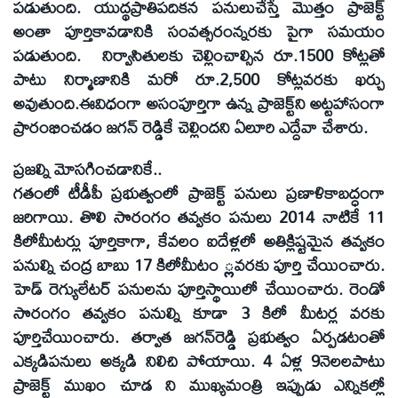
పడుతుంది. యుద్థప్రాతిపదికన పనులుచేస్తే మొత్తం ప్రాజెక్ట్‌
అంతా పూర్తికావడానికి సంవత్సరంన్నరకు పైగా సమయం
పడుతుంది. నిర్వాసితులకు చెల్లించాల్సిన రూ.1500 కోట్లతో
పాటు నిర్మాణానికి మరో రూ.2,500 కోట్లవరకు ఖర్చు
అవుతుంది.ఈవిధంగా అసంపూర్తిగా ఉన్న ప్రాజెక్ట్‌ని అట్టహాసంగా
ప్రారంభించడం జగన్‌ రెడ్డికే చెల్లిందని ఏలూరి ఎద్దేవా చేశారు.
ప్రజల్ని మోసగించడానికే..
గతంలో టీడీపీ ప్రభుత్వంలో ప్రాజెక్ట్‌ పనులు ప్రణాళికాబద్ధంగా
జరిగాయి. తొలి సొరంగం తవ్వకం పనులు 2014 నాటికే 11
కిలోమీటర్లు పూర్తికాగా, కేవలం ఐదేళ్లలో అతిక్లిష్టమైన తవ్వకం
పనుల్ని చంద్ర బాబు 17 కిలోమీటం ్లవరకు పూర్తి చేయించారు.
హెడ్‌ రెగ్యులేటర్‌ పనులను పూర్తిస్థాయిలో చేయించారు. రెండో
సొరంగం తవ్వకం పనుల్ని కూడా 3 కిలో మీటర్ల వరకు
పూర్తిచేయించారు. తర్వాత జగన్‌రెడ్డి ప్రభుత్వం ఏర్పడటంతో
ఎక్కడిపనులు అక్కడి నిలిచి పోయాయి. 4 ఏళ్ల 9నెలలపాటు
ప్రాజెక్ట్‌ ముఖం చూడ ని ముఖ్యమంత్రి ఇప్పుడు ఎన్నికల్లో