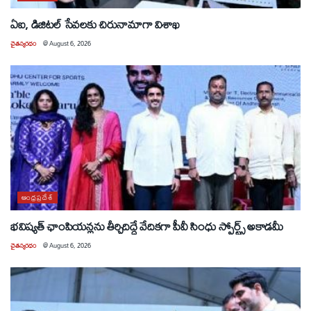
ఏఐ, డిజిటల్ సేవలకు చిరునామాగా విశాఖ
చైతన్యరధం
@
August 6, 2026
ఆంధ్రప్రదేశ్
భవిష్యత్ ఛాంపియన్లను తీర్చిదిద్దే వేదికగా పీవీ సింధు స్పోర్ట్స్ అకాడమీ
చైతన్యరధం
@
August 6, 2026