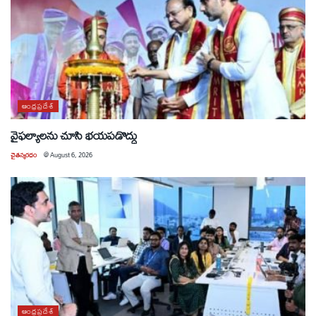
ఆంధ్రప్రదేశ్
వైఫల్యాలను చూసి భయపడొద్దు
చైతన్యరధం
@
August 6, 2026
ఆంధ్రప్రదేశ్