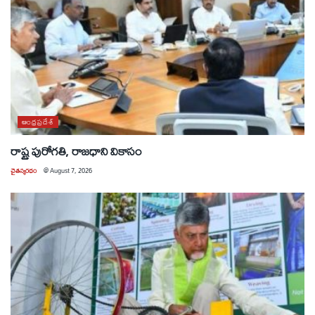
ఆంధ్రప్రదేశ్
రాష్ట్ర పురోగతి, రాజధాని వికాసం
చైతన్యరధం
@
August 7, 2026