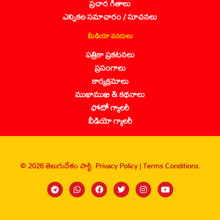
ప్రచార గీతాలు
ఎన్నికల సమాచారం / సూచనలు
మీడియా వనరులు
పత్రికా ప్రకటనలు
ప్రసంగాలు
కార్యక్రమాలు
ముఖాముఖి & కథనాలు
ఫోటో గ్యాలరీ
వీడియో గ్యాలరీ
© 2026 తెలుగుదేశం పార్టీ.
Privacy Policy |
Terms Conditions.
Sanbrains