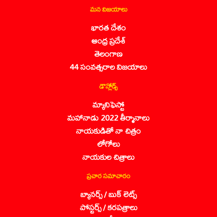
మన విజయాలు
భారత దేశం
ఆంధ్ర ప్రదేశ్
తెలంగాణ
44 సంవత్సరాల విజయాలు
డౌన్లోడ్స్
మ్యానిఫెస్టో
మహానాడు 2022 తీర్మానాలు
నాయకుడితో నా చిత్రం
లోగోలు
నాయకుల చిత్రాలు
ప్రచార సమాచారం
బ్యానర్స్ / బుక్ లెట్స్
పోస్టర్స్ / కరపత్రాలు