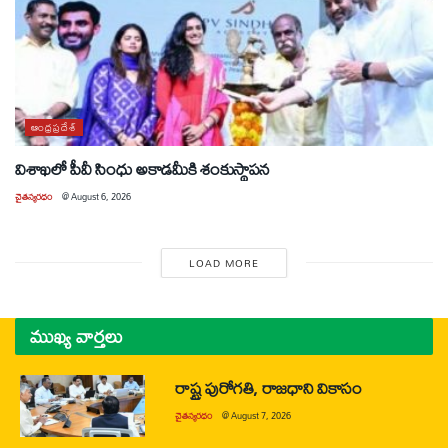
ఆంధ్రప్రదేశ్
విశాఖలో పీవీ సింధు అకాడమీకి శంకుస్థాపన
చైతన్యరధం
@
August 6, 2026
LOAD MORE
ముఖ్య వార్తలు
రాష్ట్ర పురోగతి, రాజధాని వికాసం
చైతన్యరధం
@
August 7, 2026