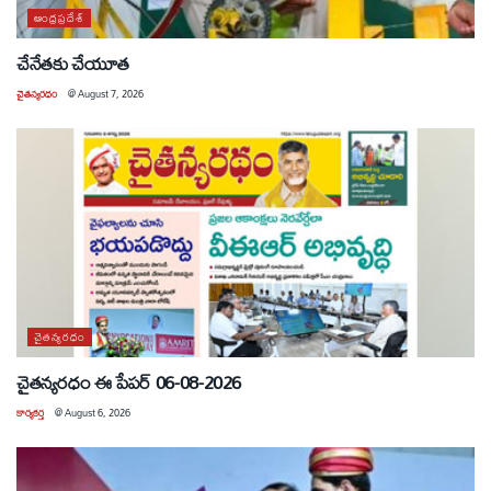
ఆంధ్రప్రదేశ్
చేనేతకు చేయూత
చైతన్యరధం
@
August 7, 2026
చైతన్యరధం
చైతన్యరధం ఈ పేపర్ 06-08-2026
కార్యకర్త
@
August 6, 2026