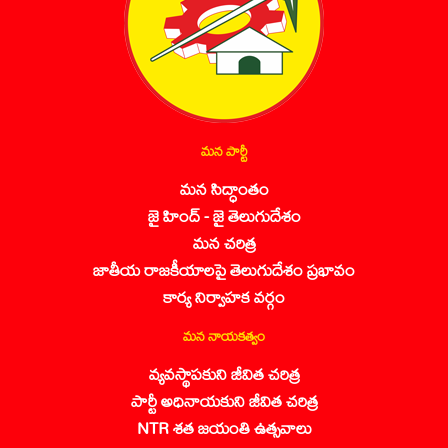
మన పార్టీ
మన సిద్ధాంతం
జై హింద్ - జై తెలుగుదేశం
మన చరిత్ర
జాతీయ రాజకీయాలపై తెలుగుదేశం ప్రభావం
కార్య నిర్వాహక వర్గం
మన నాయకత్వం
వ్యవస్థాపకుని జీవిత చరిత్ర
పార్టీ అధినాయకుని జీవిత చరిత్ర
NTR శత జయంతి ఉత్సవాలు