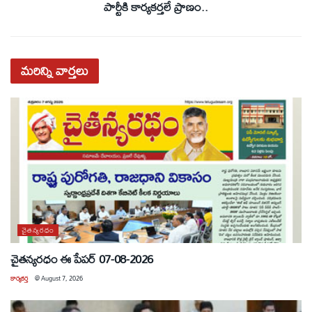
పార్టీకి కార్యకర్తలే ప్రాణం..
మరిన్ని
వార్తలు
చైతన్యరధం
చైతన్యరధం ఈ పేపర్ 07-08-2026
కార్యకర్త
@
August 7, 2026