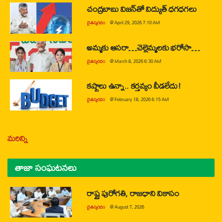
చంద్రబాబు విజన్‌తో విద్యుత్ ధగధగలు
చైతన్యరధం
@
April 29, 2026 7:10 AM
అమ్మకు ఆసరా…చెల్లెమ్మలకు భరోసా…
చైతన్యరధం
@
March 8, 2026 6:30 AM
కష్టాలు ఉన్నా.. కర్తవ్యం వీడలేదు!
చైతన్యరధం
@
February 18, 2026 6:15 AM
మరిన్ని
తాజా సంఘటనలు
రాష్ట్ర పురోగతి, రాజధాని వికాసం
చైతన్యరధం
@
August 7, 2026