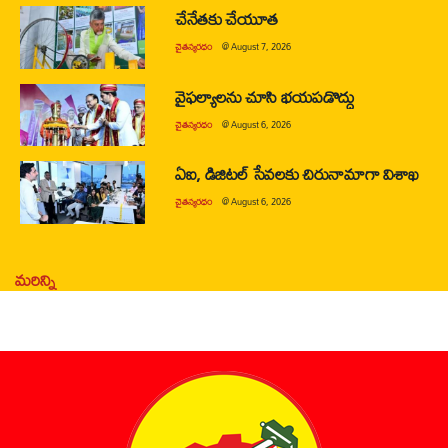
చేనేతకు చేయూత
చైతన్యరధం
@
August 7, 2026
వైఫల్యాలను చూసి భయపడొద్దు
చైతన్యరధం
@
August 6, 2026
ఏఐ, డిజిటల్ సేవలకు చిరునామాగా విశాఖ
చైతన్యరధం
@
August 6, 2026
మరిన్ని