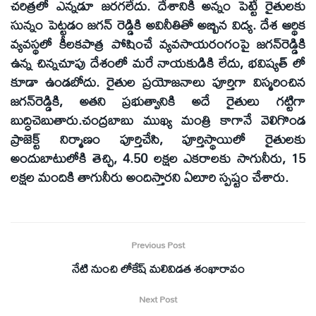
చరిత్రలో ఎన్నడూ జరగలేదు. దేశానికి అన్నం పెట్టే రైతులకు
సున్నం పెట్టడం జగన్‌ రెడ్డికి అవినీతితో అబ్బిన విద్య. దేశ ఆర్థిక
వ్యవస్థలో కీలకపాత్ర పోషించే వ్యవసాయరంగంపై జగన్‌రెడ్డికి
ఉన్న చిన్నచూపు దేశంలో మరే నాయకుడికి లేదు, భవిష్యత్‌ లో
కూడా ఉండబోదు. రైతుల ప్రయోజనాలు పూర్తిగా విస్మరించిన
జగన్‌రెడ్డికి, అతని ప్రభుత్వానికి అదే రైతులు గట్టిగా
బుద్ధిచెబుతారు.చంద్రబాబు ముఖ్య మంత్రి కాగానే వెలిగొండ
ప్రాజెక్ట్‌ నిర్మాణం పూర్తిచేసి, పూర్తిస్థాయిలో రైతులకు
అందుబాటులోకి తెచ్చి, 4.50 లక్షల ఎకరాలకు సాగునీరు, 15
లక్షల మందికి తాగునీరు అందిస్తారని ఏలూరి స్పష్టం చేశారు.
Previous Post
నేటి నుంచి లోకేష్‌ మలివిడత శంఖారావం
Next Post