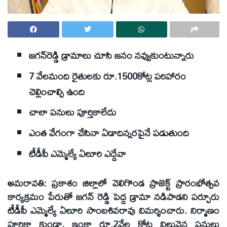
జగన్‌రెడ్డి డ్రామాలు చూసి జనం నవ్వుకుంటున్నారు
7 వేలమంది రైతులకు రూ.1500కోట్ల పరిహారం
చెల్లించాల్సి ఉంది
చాలా పనులు పూర్తికాలేదు
ఎంత వేగంగా చేసినా ఏడాదిన్నరపైనే పడుతుంది
టీడీపీ ఎమ్మెల్యే ఏలూరి ఎద్దేవా
అమరావతి: ప్రకాశం జిల్లాలో వెలిగొండ ప్రాజెక్ట్‌ ప్రారంభోత్సవ
కార్యక్రమం పేరుతో జగన్‌ రెడ్డి పెద్ద డ్రామా నడిపాడని పర్చూరు
టీడీపీ ఎమ్మెల్యే ఏలూరి సాంబశివరావు విమర్శించారు. నిర్మాణం
పూర్తికా కుండా, ఇంకా రూ.2వేల కోట్ల విలువైన పనులు