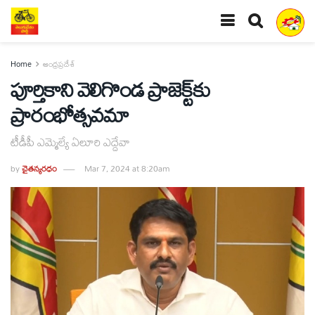
Home
ఆంధ్రప్రదేశ్
పూర్తికాని వెలిగొండ ప్రాజెక్ట్‌కు
ప్రారంభోత్సవమా
టీడీపీ ఎమ్మెల్యే ఏలూరి ఎద్దేవా
by
చైతన్యరధం
Mar 7, 2024 at 8:20am